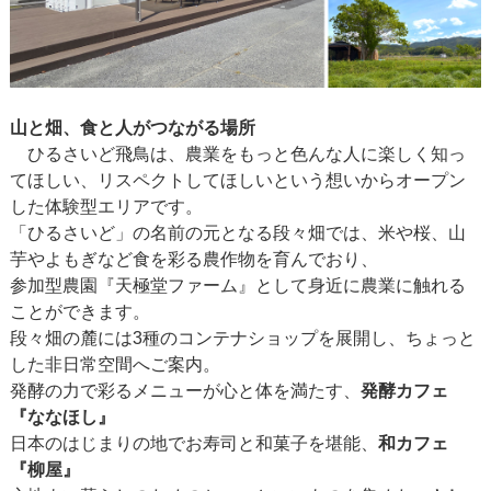
山と畑、食と人がつながる場所
ひるさいど飛鳥は、農業をもっと色んな人に楽しく知っ
てほしい、リスペクトしてほしいという想いからオープン
した体験型エリアです。
「ひるさいど」の名前の元となる段々畑では、米や桜、山
芋やよもぎなど食を彩る農作物を育んでおり、
参加型農園『天極堂ファーム』として身近に農業に触れる
ことができます。
段々畑の麓には3種のコンテナショップを展開し、ちょっと
した非日常空間へご案内。
発酵の力で彩るメニューが心と体を満たす、
発酵カフェ
『ななほし』
日本のはじまりの地でお寿司と和菓子を堪能、
和カフェ
『柳屋』