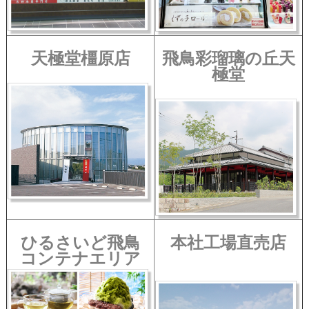
天極堂橿原店
飛鳥彩瑠璃の丘天
極堂
ひるさいど飛鳥
本社工場直売店
コンテナエリア