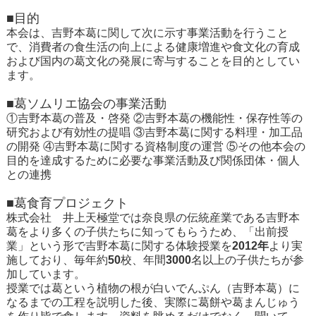
■目的
本会は、吉野本葛に関して次に示す事業活動を行うこと
で、消費者の食生活の向上による健康増進や食文化の育成
および国内の葛文化の発展に寄与することを目的としてい
ます。
■葛ソムリエ協会の事業活動
①吉野本葛の普及・啓発
②吉野本葛の機能性・保存性等の
研究および有効性の提唱 ③吉野本葛に関する料理・加工品
の開発 ④吉野本葛に関する資格制度の運営 ⑤その他本会の
目的を達成するために必要な事業活動及び関係団体・個人
との連携
■葛食育プロジェクト
株式会社 井上天極堂では奈良県の伝統産業である吉野本
葛をより多くの子供たちに知ってもらうため、「出前授
業」という形で吉野本葛に関する体験授業を
2012年
より実
施しており、毎年約
50
校、年間
3000
名以上の子供たちが参
加しています。
授業では葛という植物の根が白いでんぷん（吉野本葛）に
なるまでの工程を説明した後、実際に葛餅や葛まんじゅう