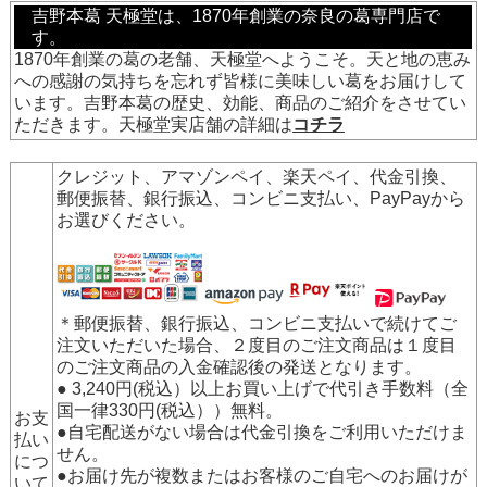
吉野本葛 天極堂は、1870年創業の奈良の葛専門店で
す。
1870年創業の葛の老舗、天極堂へようこそ。天と地の恵み
への感謝の気持ちを忘れず皆様に美味しい葛をお届けして
います。吉野本葛の歴史、効能、商品のご紹介をさせてい
ただきます。天極堂実店舗の詳細は
コチラ
クレジット、アマゾンペイ、楽天ペイ、代金引換、
郵便振替、銀行振込、コンビニ支払い、PayPay
から
お選びください。
＊郵便振替、銀行振込、コンビニ支払いで続けてご
注文いただいた場合、２度目のご注文商品は１度目
のご注文商品の入金確認後の発送となります。
● 3,240円(税込）以上お買い上げで代引き手数料（全
国一律330円(税込））無料。
お支
●自宅配送がない場合は代金引換をご利用いただけま
払い
せん。
につ
●お届け先が複数またはお客様のご自宅へのお届けが
いて