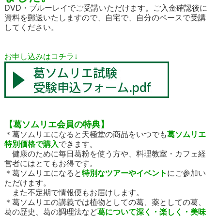
DVD・ブルーレイでご受講いただけます。ご入金確認後に
資料を郵送いたしますので、自宅で、自分のペースで受講
してください。
お申し込みはコチラ↓
【葛ソムリエ会員の特典】
＊葛ソムリエになると天極堂の商品をいつでも
葛ソムリエ
特別価格で購入
できます。
健康のために毎日葛粉を使う方や、料理教室・カフェ経
営者にはとてもお得です。
＊葛ソムリエになると
特別なツアーやイベント
にご参加い
ただけます。
また不定期で情報便もお届けします。
＊葛ソムリエの講義では植物としての葛、薬としての葛、
葛の歴史、葛の調理法など
葛について深く・楽しく・美味