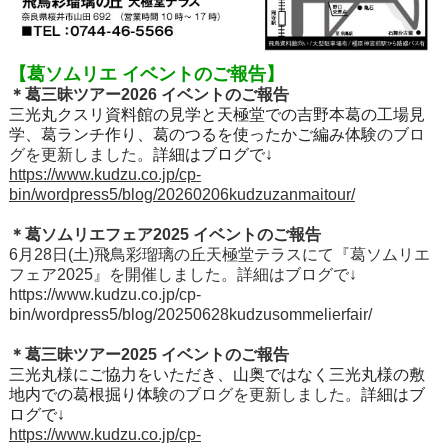
【葛ソムリエ イベントのご報告】
＊葛三昧ツアー
2026
イベントのご報告
三光丸クスリ資料館の見学と天極堂での吉野本葛の工場見
学、葛ランチ作り、葛のつるを使ったかご編み体験
のブロ
グを更新しました。
詳細はブログで
↓
https://www.kudzu.co.jp/cp-
bin/wordpress5/blog/20260206kudzuzanmaitour/
＊葛ソムリエフェア
2025 イベントのご報告
6月28日(土)飛鳥彩瑠璃の丘天極堂テラスにて『葛ソムリエ
フェア2025』を開催しました。詳細はブログで↓
https://www.kudzu.co.jp/cp-
bin/wordpress5/blog/20250628kudzusommelierfair/
＊葛三昧ツアー
2025
イベントのご報告
三光丸様にご協力をいただき、山奥ではなく三光丸様の敷
地内での葛根掘り体験
のブログを更新しました。
詳細はブ
ログで
↓
https://www.kudzu.co.jp/cp-