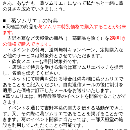
さあ、あなたも「葛ソムリエ」になって私たちと一緒に葛
の良さを広めていきましょう。
■「葛ソムリエ」の特典
●天極堂の商品を
葛ソムリエ特別価格で購入することが出来
ます。
吉野本葛など天極堂の商品（一部商品を除く）を
2割引き
の価格で購入できます。
・ポイントの付与、送料無料キャンペーン、定期購入な
ど他のサービスは対象外とさせていただきます。
・飲食メニューは割引対象外です。
・店舗にて特典を受ける場合は葛ソムリエバッチを提示
し、名前を伝えてください。
・ネットにて特典を受ける場合は備考欄に葛ソムリエで
あることをご記入ください。自動返信メールの後に割引を
適用した価格に訂正したメールをお送りいたします。
●葛ソムリエは、料理教室等のイベントを開催することがで
きます。
イベントを通じて吉野本葛の魅力を伝える活動ができま
す。又、その際に葛ソムリエであることを掲げることがで
きます。葛のイベント開催に当たっては、一部天極堂の施
設も利用していただくことが可能です。