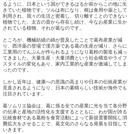
るように、日本という国ができるはるか前からこの地に生
きていた植物です。ツルは布になり、根は食用や薬として
利用され、我々の生活と密着し、切り離すことのできない
植物でした。太古の昔から存在し続け、今なお産業に生か
されている植物、それが葛なのです。
ところが、機械紡績の綿が普及したことで葛布産業が減
り、西洋薬の登場で漢方薬である葛の生産が減り、さらに
工業用のでんぷんが作られるようになり葛粉の製造も減っ
てきました。大量生産・大量消費という社会構造やライフ
スタイルの変化もあり、家内工業的な産業が激減してしま
ったのです。
しかし近年は、健康への意識の高まりや日本の伝統産業が
見直されるようになり、日本の素晴らしい技術が海外でも
注目されています。
葛ソムリエ協会は、葛に係る全ての産業に光を当て各分野
の伝承と産地の活性化を支援するとともに、わが国が誇る
伝統食材である葛粉を食育活動によって新規需要開拓し消
費拡大をさせることで、葛文化のさらなる発展を目指して
いきます。