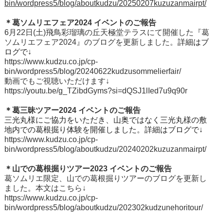
bin/wordpress5/blog/aboutkudzu/20250207kuzuzanmairpt/
＊葛ソムリエフェア
2024 イベントのご報告
6月22日(土)飛鳥彩瑠璃の丘天極堂テラスにて開催した『葛
ソムリエフェア2024』のブログを更新しました。
詳細はブ
ログで
↓
https://www.kudzu.co.jp/cp-
bin/wordpress5/blog/20240622kudzusommelierfair/
動画でもご視聴いただけます↓
https://youtu.be/g_TZibdGyms?si=dQSJ1lIed7u9q90r
＊葛三昧ツアー
2024 イベントのご報告
三光丸様にご協力をいただき、山奥ではなく三光丸様の敷
地内での葛根掘り体験を開催しました。詳細はブログで
↓
https://www.kudzu.co.jp/cp-
bin/wordpress5/blog/aboutkudzu/20240202kuzuzanmairpt/
＊山での葛根掘りツアー2023 イベントのご報告
葛ソムリエ限定、山での葛根掘りツアーのブログを更新し
ました。本文はこちら↓
https://www.kudzu.co.jp/cp-
bin/wordpress5/blog/aboutkudzu/202302kudzunehoritour/