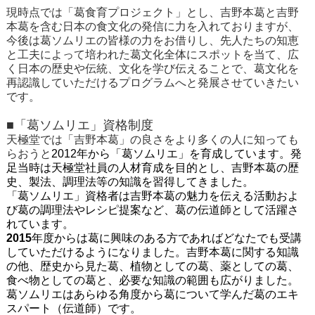
現時点では「葛食育プロジェクト」とし、吉野本葛と吉野
本葛を含む日本の食文化の発信に力を入れておりますが、
今後は葛ソムリエの皆様の力をお借りし、先人たちの知恵
と工夫によって培われた葛文化全体にスポットを当て、広
く日本の歴史や伝統、文化を学び伝えることで、葛文化を
再認識していただけるプログラムへと発展させていきたい
です。
■「葛ソムリエ」資格制度
天極堂では「吉野本葛」の良さをより多くの人に知っても
らおうと
2012
年から「葛ソムリエ」を育成しています。発
足当時は天極堂社員の人材育成を目的とし、吉野本葛の歴
史、製法、調理法等の知識を習得してきました。
「葛ソムリエ」資格者は吉野本葛の魅力を伝える活動およ
び葛の調理法やレシピ提案など、葛の伝道師として活躍さ
れています。
2015
年度からは葛に興味のある方であればどなたでも受講
していただけるようになりました。吉野本葛に関する知識
の他、歴史から見た葛、植物としての葛、薬としての葛、
食べ物としての葛と、必要な知識の範囲も広がりました。
葛ソムリエはあらゆる角度から葛について学んだ葛のエキ
スパート（伝道師）です。