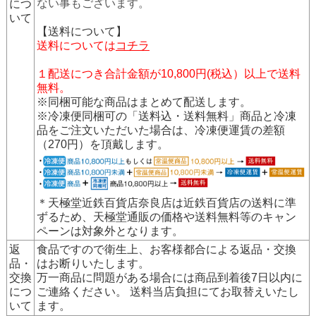
ない事もございます。
につ
いて
【送料について】
送料については
コチラ
１配送につき合計金額が10,800円(税込）以上で送料
無料。
※同梱可能な商品はまとめて配送します。
※冷凍便同梱可の「送料込・送料無料」商品と冷凍
品をご注文いただいた場合は、冷凍便運賃の差額
（270円）を頂戴します。
＊天極堂近鉄百貨店奈良店は近鉄百貨店の送料に準
ずるため、天極堂通販の価格や送料無料等のキャン
ペーンは対象外となります。
返
食品ですので衛生上、お客様都合による返品・交換
品・
はお断りいたします。
交換
万一商品に問題がある場合には商品到着後7日以内に
につ
ご連絡ください。 送料当店負担にてお取替えいたし
いて
ます。