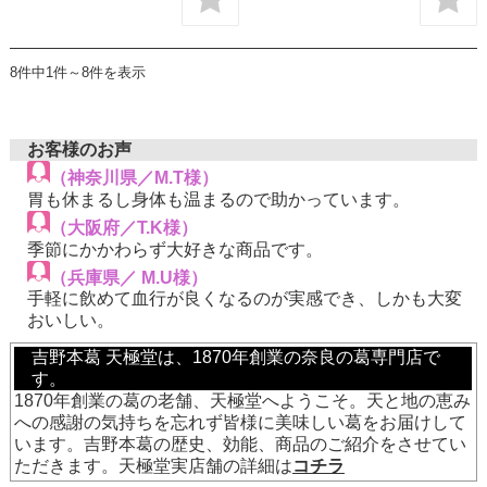
8件中1件～8件を表示
お客様のお声
（神奈川県／M.T様）
胃も休まるし身体も温まるので助かっています。
（大阪府／T.K様）
季節にかかわらず大好きな商品です。
（兵庫県／ M.U様）
手軽に飲めて血行が良くなるのが実感でき、しかも大変
おいしい。
吉野本葛 天極堂は、1870年創業の奈良の葛専門店で
す。
1870年創業の葛の老舗、天極堂へようこそ。天と地の恵み
への感謝の気持ちを忘れず皆様に美味しい葛をお届けして
います。吉野本葛の歴史、効能、商品のご紹介をさせてい
ただきます。天極堂実店舗の詳細は
コチラ