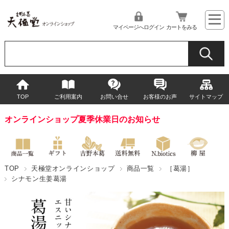
マイページへログイン
カートをみる
TOP
ご利用案内
お問い合せ
お客様のお声
サイトマップ
オンラインショップ夏季休業日のお知らせ
TOP
天極堂オンラインショップ
商品一覧
［葛湯］
シナモン生姜葛湯