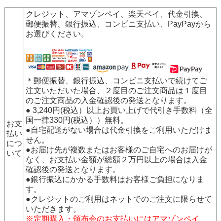
クレジット、アマゾンペイ、楽天ペイ、代金引換、
郵便振替、銀行振込、コンビニ支払い、PayPay
から
お選びください。
＊郵便振替、銀行振込、コンビニ支払いで続けてご
注文いただいた場合、２度目のご注文商品は１度目
のご注文商品の入金確認後の発送となります。
● 3,240円(税込）以上お買い上げで代引き手数料（全
国一律330円(税込））無料。
お支
●自宅配送がない場合は代金引換をご利用いただけま
払い
せん。
につ
●お届け先が複数またはお客様のご自宅へのお届けが
いて
なく、お支払い金額が総額２万円以上の場合は入金
確認後の発送となります。
●銀行振込にかかる手数料はお客様ご負担になりま
す。
●クレジットのご利用はネットでのご注文に限らせて
いただきます。
※定期購入・頒布会のお支払いにはアマゾンペイ、