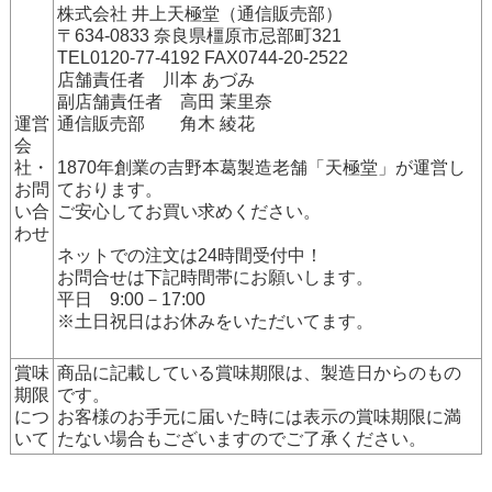
株式会社 井上天極堂（通信販売部）
〒634-0833 奈良県橿原市忌部町321
TEL0120-77-4192 FAX0744-20-2522
店舗責任者 川本 あづみ
副店舗責任者 高田 茉里奈
運営
通信販売部 角木 綾花
会
社・
1870年創業の吉野本葛製造老舗「天極堂」が運営し
お問
ております。
い合
ご安心してお買い求めください。
わせ
ネットでの注文は24時間受付中！
お問合せは下記時間帯にお願いします。
平日 9:00－17:00
※土日祝日はお休みをいただいてます。
賞味
商品に記載している賞味期限は、製造日からのもの
期限
です。
につ
お客様のお手元に届いた時には表示の賞味期限に満
いて
たない場合もございますのでご了承ください。