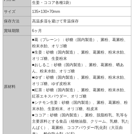
生姜・ココア各種1袋）
サイズ
135×130×70mm
保存方法
高温多湿を避けて常温保存
賞味期限
6ヶ月
■葛（プレーン）：砂糖（国内製造）、澱粉、葛澱粉、
粉末水飴、オリゴ糖
■生姜：砂糖（国内製造）、澱粉、葛澱粉、粉末水飴、
オリゴ糖、生姜粉末
■おしるこ：砂糖（国内製造）、澱粉、葛澱粉、晒あ
ん、粉末水飴、オリゴ糖
■ゆず：砂糖（国内製造）、澱粉、葛澱粉、粉末水飴、
オリゴ糖、ゆず皮粉末
原材料
■紅茶：砂糖（国内製造）、澱粉、葛澱粉、粉末水飴、
紅茶エキスパウダー、オリゴ糖
■シナモン生姜：砂糖（国内製造）、澱粉、葛澱粉、粉
末水飴、生姜粉末、オリゴ糖、桂皮末
■ココア：砂糖（国内製造）、澱粉、脱脂粉乳、乳等を
主要原料とする食品（植物油脂、クリーム、乳糖、乳た
んぱく）、葛澱粉、ココアパウダー/乳化剤（大豆由
来）、酸化防止剤（V.E)