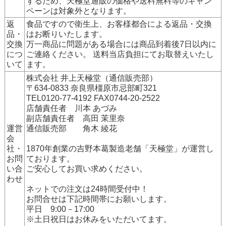
ずるため、天極堂通販の価格や送料無料等のキャン
ペーンは対象外となります。
返
食品ですので衛生上、お客様都合による返品・交換
品・
はお断りいたします。
交換
万一商品に問題がある場合には商品到着後7日以内に
につ
ご連絡ください。 送料当店負担にてお取替えいたし
いて
ます。
株式会社 井上天極堂（通信販売部）
〒634-0833 奈良県橿原市忌部町321
TEL0120-77-4192 FAX0744-20-2522
店舗責任者 川本 あづみ
副店舗責任者 高田 茉里奈
運営
通信販売部 角木 綾花
会
社・
1870年創業の吉野本葛製造老舗「天極堂」が運営し
お問
ております。
い合
ご安心してお買い求めください。
わせ
ネットでの注文は24時間受付中！
お問合せは下記時間帯にお願いします。
平日 9:00－17:00
※土日祝日はお休みをいただいてます。