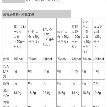
栄養成分表示※推定値
シナ
葛（プレ
紅茶
モン
ココア
おしるこ
ーン）
生姜 １
ゆず １
１袋
生姜
１袋
１食
１食
食（20g
食（20g
（20g
１袋
（25g
（25g当
（20g当
当たり）
当たり）
当た
（20g
当た
たり）
たり）
り）
当た
り）
り）
熱量
75kcal
75kcal
94kcal
73kcal
73kcal
74kcal
100kcal
たん
ぱく
0g
0g
0.6g
0g
0.1g
0g
1.4g
質
脂質
0g
0g
0g
0g
0g
0g
2.1g
炭水
18.9g
18.8g
22.9g
18.6g
18.4g
18.6g
19.8g
化物
食塩