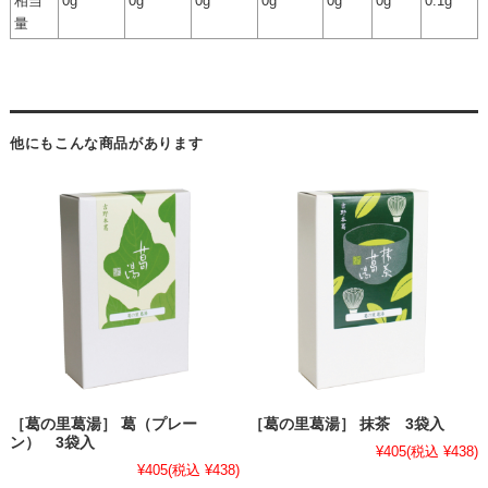
相当
0g
0g
0g
0g
0g
0g
0.1g
量
他にもこんな商品があります
［葛の里葛湯］ 葛（プレー
［葛の里葛湯］ 抹茶 3袋入
ン） 3袋入
¥405
(税込 ¥438)
¥405
(税込 ¥438)