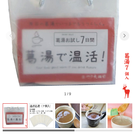
1
/
9