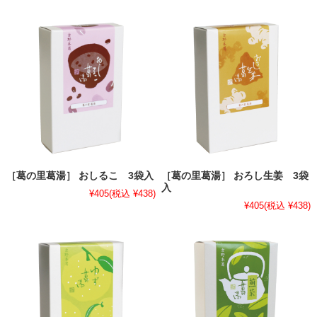
［葛の里葛湯］ おしるこ 3袋入
［葛の里葛湯］ おろし生姜 3袋
入
¥405
(税込 ¥438)
¥405
(税込 ¥438)