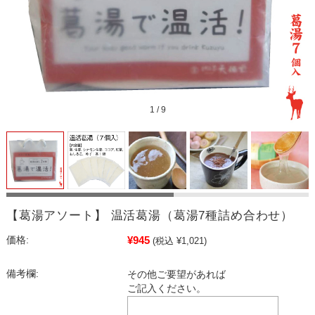
1
/
9
【葛湯アソート】 温活葛湯（葛湯7種詰め合わせ）
¥945
価格:
(税込 ¥1,021)
備考欄:
その他ご要望があれば
ご記入ください。