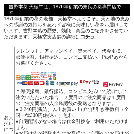
吉野本葛 天極堂は、1870年創業の奈良の葛専門店で
す。
1870年創業の葛の老舗、天極堂へようこそ。天と地の恵み
への感謝の気持ちを忘れず皆様に美味しい葛をお届けして
います。吉野本葛の歴史、効能、商品のご紹介をさせてい
ただきます。天極堂実店舗の詳細は
コチラ
クレジット、アマゾンペイ、楽天ペイ、代金引換、
郵便振替、銀行振込、コンビニ支払い、PayPay
から
お選びください。
＊郵便振替、銀行振込、コンビニ支払いで続けてご
注文いただいた場合、２度目のご注文商品は１度目
のご注文商品の入金確認後の発送となります。
● 3,240円(税込）以上お買い上げで代引き手数料（全
国一律330円(税込））無料。
お支
●自宅配送がない場合は代金引換をご利用いただけま
払い
せん。
につ
●お届け先が複数またはお客様のご自宅へのお届けが