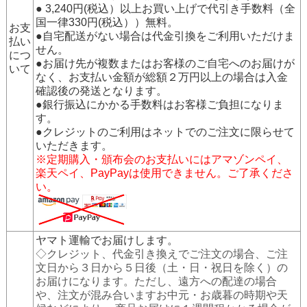
● 3,240円(税込）以上お買い上げで代引き手数料（全
国一律330円(税込））無料。
お支
●自宅配送がない場合は代金引換をご利用いただけま
払い
せん。
につ
●お届け先が複数またはお客様のご自宅へのお届けが
いて
なく、お支払い金額が総額２万円以上の場合は入金
確認後の発送となります。
●銀行振込にかかる手数料はお客様ご負担になりま
す。
●クレジットのご利用はネットでのご注文に限らせて
いただきます。
※定期購入・頒布会のお支払いにはアマゾンペイ、
楽天ペイ、PayPayは使用できません。ご了承くださ
い。
ヤマト運輸でお届けします。
◇クレジット、代金引き換えでご注文の場合、ご注
文日から３日から５日後（土・日・祝日を除く）の
お届けになります。ただし、遠方への配達の場合
や、注文が混み合いますお中元・お歳暮の時期や天