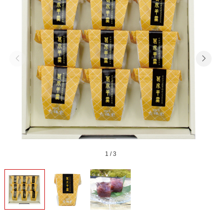
1
/
3