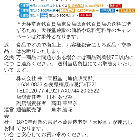
＊天極堂近鉄百貨店奈良店は近鉄百貨店の送料に準
ずるため、天極堂通販の価格や送料無料等のキャン
ペーンは対象外となります。
返
食品ですので衛生上、お客様都合による返品・交換
品・
はお断りいたします。
交換
万一商品に問題がある場合には商品到着後7日以内に
につ
ご連絡ください。 送料当店負担にてお取替えいたし
いて
ます。
株式会社 井上天極堂（通信販売部）
〒634-0833 奈良県橿原市忌部町321
TEL0120-77-4192 FAX0744-20-2522
店舗責任者 川本 あづみ
副店舗責任者 高田 茉里奈
運営
通信販売部 角木 綾花
会
社・
1870年創業の吉野本葛製造老舗「天極堂」が運営し
お問
ております。
い合
ご安心してお買い求めください。