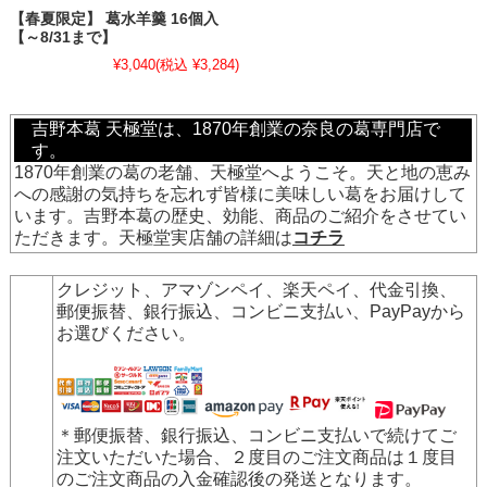
【春夏限定】 葛水羊羹 16個入
【～8/31まで】
¥3,040
(税込 ¥3,284)
吉野本葛 天極堂は、1870年創業の奈良の葛専門店で
す。
1870年創業の葛の老舗、天極堂へようこそ。天と地の恵み
への感謝の気持ちを忘れず皆様に美味しい葛をお届けして
います。吉野本葛の歴史、効能、商品のご紹介をさせてい
ただきます。天極堂実店舗の詳細は
コチラ
クレジット、アマゾンペイ、楽天ペイ、代金引換、
郵便振替、銀行振込、コンビニ支払い、PayPay
から
お選びください。
＊郵便振替、銀行振込、コンビニ支払いで続けてご
注文いただいた場合、２度目のご注文商品は１度目
のご注文商品の入金確認後の発送となります。