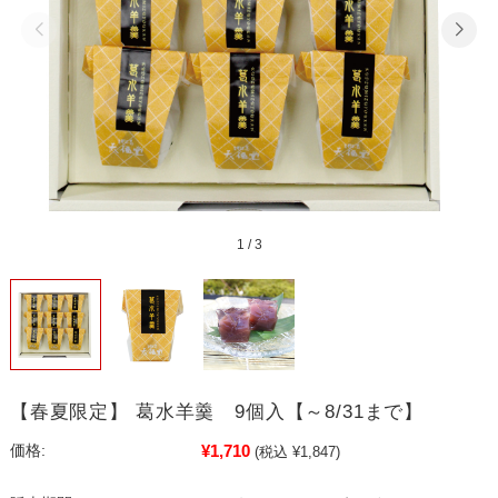
1
/
3
【春夏限定】 葛水羊羹 9個入【～8/31まで】
¥1,710
価格:
(税込 ¥1,847)