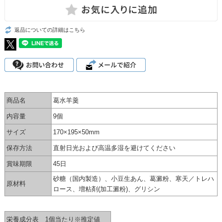
返品についての詳細はこちら
商品名
葛水羊羹
内容量
9個
サイズ
170×195×50mm
保存方法
直射日光および高温多湿を避けてください
賞味期限
45日
砂糖（国内製造）、小豆生あん、葛澱粉、寒天／トレハ
原材料
ロース、増粘剤(加工澱粉)、グリシン
栄養成分表 1個当たり※推定値