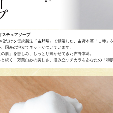
イスチュアソープ
の根だけを伝統製法『吉野晒』で精製した、吉野本葛「古稀」
い、国産の泡立てネットがついています。
性の肌」を慈しみ、しっとり輝かせてきた吉野本葛。
へと続く、万葉白妙の美しさ、澄み立つチカラをあなたの「和