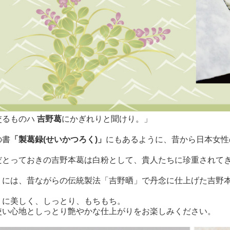
交るものハ
吉野葛
にかぎれりと聞けり。」
の書
「製葛録(せいかつろく)」
にもあるように、昔から日本女性
だとっておきの吉野本葛は白粉として、貴人たちに珍重されて
」には、昔ながらの伝統製法「吉野晒」で丹念に仕上げた吉野
うに美しく、しっとり、もちもち。
使い心地としっとり艶やかな仕上がりをお楽しみください。