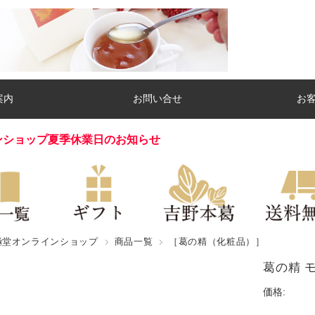
案内
お問い合せ
お
ンショップ夏季休業日のお知らせ
極堂オンラインショップ
商品一覧
［葛の精（化粧品）］
葛の精 
価格: