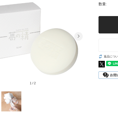
数量:
返品につ
1
/
2