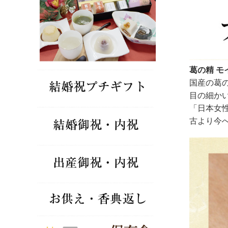
葛の精 モ
国産の葛
目の細か
「日本女
古より今