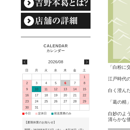
2026/08
「白粉に
日
月
火
水
木
金
土
1
江戸時代
2
3
4
5
6
7
8
9
10
11
12
13
14
15
白く澄ん
16
17
18
19
20
21
22
「葛の精
23
24
25
26
27
28
29
30
31
白妙のよ
■
■
■
今日
定休日
発送業務のみ
清らかな
【夏期休業のお知らせ】
期間：2025年8月11日（火）～8月16日（日）