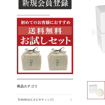
----------------------------
商品カテゴリ
N.biotics(エヌビオティック)