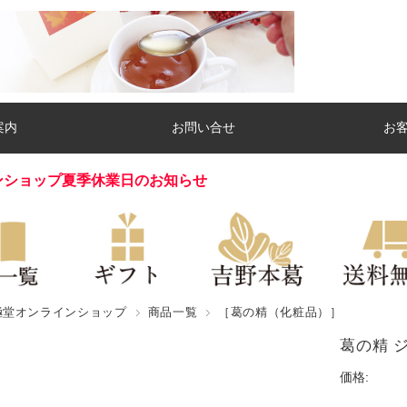
案内
お問い合せ
お
ンショップ夏季休業日のお知らせ
極堂オンラインショップ
商品一覧
［葛の精（化粧品）］
葛の精 
価格: