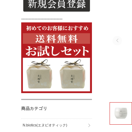
----------------------------
商品カテゴリ
N.biotics(エヌビオティック)