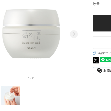
数量:
返品につ
1
/
2