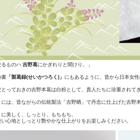
交るものハ
吉野葛
にかぎれりと聞けり。」
の書
「製葛録(せいかつろく)」
にもあるように、昔から日本女性
だとっておきの吉野本葛は白粉として、貴人たちに珍重されて
」には、昔ながらの伝統製法「吉野晒」で丹念に仕上げた吉野
うに美しく、しっとり、もちもち。
使い心地としっとり艶やかな仕上がりをお楽しみください。