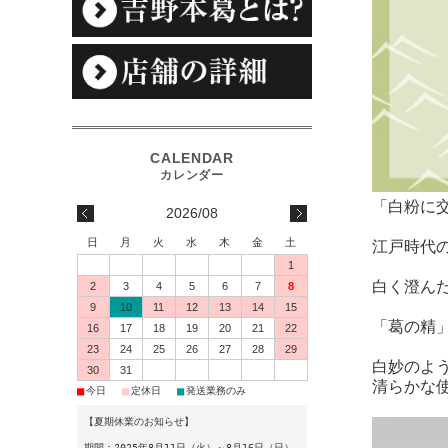
「白粉に
2026/08
日
月
火
水
木
金
土
江戸時代
1
白く澄ん
2
3
4
5
6
7
8
9
10
11
12
13
14
15
「葛の精
16
17
18
19
20
21
22
23
24
25
26
27
28
29
白妙のよ
30
31
清らかな
■
■
■
今日
定休日
発送業務のみ
【夏期休業のお知らせ】
期間：2025年8月11日（火）～8月16日（日）