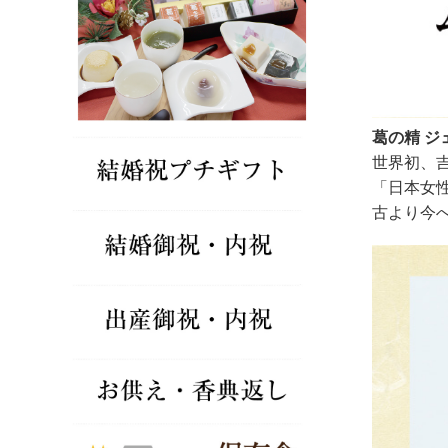
葛の精 ジ
世界初、
「日本女
古より今