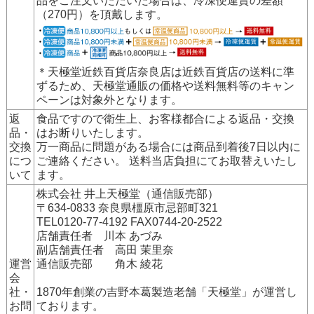
品をご注文いただいた場合は、冷凍便運賃の差額
（270円）を頂戴します。
＊天極堂近鉄百貨店奈良店は近鉄百貨店の送料に準
ずるため、天極堂通販の価格や送料無料等のキャン
ペーンは対象外となります。
返
食品ですので衛生上、お客様都合による返品・交換
品・
はお断りいたします。
交換
万一商品に問題がある場合には商品到着後7日以内に
につ
ご連絡ください。 送料当店負担にてお取替えいたし
いて
ます。
株式会社 井上天極堂（通信販売部）
〒634-0833 奈良県橿原市忌部町321
TEL0120-77-4192 FAX0744-20-2522
店舗責任者 川本 あづみ
副店舗責任者 高田 茉里奈
運営
通信販売部 角木 綾花
会
社・
1870年創業の吉野本葛製造老舗「天極堂」が運営し
お問
ております。