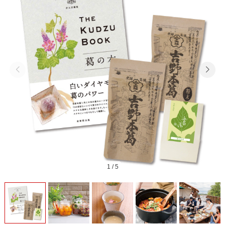
1
/
5