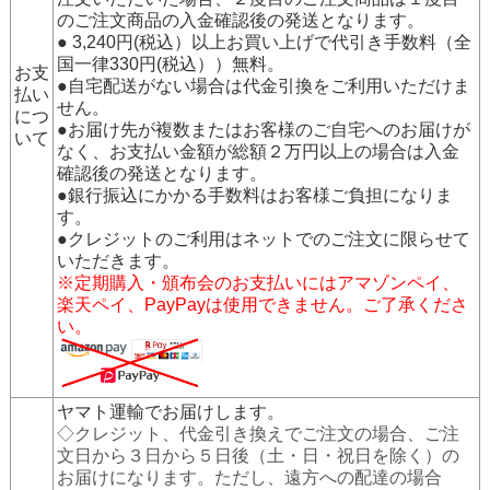
のご注文商品の入金確認後の発送となります。
● 3,240円(税込）以上お買い上げで代引き手数料（全
国一律330円(税込））無料。
お支
●自宅配送がない場合は代金引換をご利用いただけま
払い
せん。
につ
●お届け先が複数またはお客様のご自宅へのお届けが
いて
なく、お支払い金額が総額２万円以上の場合は入金
確認後の発送となります。
●銀行振込にかかる手数料はお客様ご負担になりま
す。
●クレジットのご利用はネットでのご注文に限らせて
いただきます。
※定期購入・頒布会のお支払いにはアマゾンペイ、
楽天ペイ、PayPayは使用できません。ご了承くださ
い。
ヤマト運輸でお届けします。
◇クレジット、代金引き換えでご注文の場合、ご注
文日から３日から５日後（土・日・祝日を除く）の
お届けになります。ただし、遠方への配達の場合