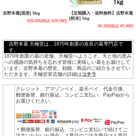
吉野本葛[固形] 5kg
【定期購入・送料無料】吉野本葛
[粉末] 1kg
¥26,000
(税込 ¥28,080)
¥5,500
(税込 ¥5,940)
吉野本葛 天極堂は、1870年創業の奈良の葛専門店で
す。
1870年創業の葛の老舗、天極堂へようこそ。天と地の恵み
への感謝の気持ちを忘れず皆様に美味しい葛をお届けして
います。吉野本葛の歴史、効能、商品のご紹介をさせてい
ただきます。天極堂実店舗の詳細は
コチラ
クレジット、アマゾンペイ、楽天ペイ、代金引換、
郵便振替、銀行振込、コンビニ支払い、PayPay
から
お選びください。
＊郵便振替、銀行振込、コンビニ支払いで続けてご
注文いただいた場合、２度目のご注文商品は１度目