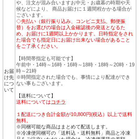
や、注文が混み合いますお中元・お歳暮の時期や天
候などにより、 商品お届けに１週間程かかる場合が
ございます。
◇先払い（銀行振り込み、コンビニ支払、郵便振
替）をお選びの場合は入金確認後の発送となるた
め、お届けに1週間以上かかります。日時指定をされ
た場合でも指定日にお届け出来ない場合があること
をご了承ください。
【時間帯指定も可能です】
午前中・14時～16時・16時～18時・18時～20時・19
時～21時
お届
※時間指定された場合でも、事情により配達ができ
け先
ない事もございます。
につ
いて
【送料について】
送料については
コチラ
１配送につき合計金額が10,800円(税込）以上で送料
無料。
※同梱可能な商品はまとめて配送します。
※冷凍便同梱可の「送料込・送料無料」商品と冷凍