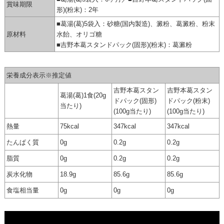
賞味期限
形)(粉末)：2年
■葛湯(葛)5袋入：砂糖(国内製造)、澱粉、葛澱粉、粉末
原材料
水飴、オリゴ糖
■吉野本葛スタンドパック(固形)(粉末)：葛澱粉
栄養成分表示※推定値
吉野本葛スタン
吉野本葛スタン
葛湯(葛)1食(20g
ドパック(固形)
ドパック(粉末)
当たり)
(100g当たり)
(100g当たり)
熱量
75kcal
347kcal
347kcal
たんぱく質
0g
0.2g
0.2g
脂質
0g
0.2g
0.2g
炭水化物
18.9g
85.6g
85.6g
食塩相当量
0g
0g
0g