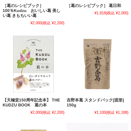
［葛のレシピブック］
［葛のレシピブック］ 葛日和
100％Kudzu おいしい葛 美し
¥1,818
(税込 ¥2,000)
い葛 きもちいい葛
¥2,000
(税込 ¥2,200)
【天極堂150周年記念本】 THE
吉野本葛 スタンドパック[固形]
KUDZU BOOK 葛の本
150g
¥2,000
(税込 ¥2,200)
¥1,100
(税込 ¥1,188)