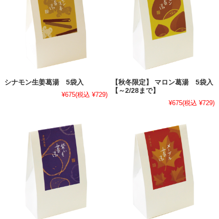
シナモン生姜葛湯 5袋入
【秋冬限定】 マロン葛湯 5袋入
【～2/28まで】
¥675
(税込 ¥729)
¥675
(税込 ¥729)