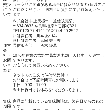
交換
万一商品に問題がある場合には商品到着後7日以内に
につ
ご連絡ください。 送料当店負担にてお取替えいたし
いて
ます。
株式会社 井上天極堂（通信販売部）
〒634-0833 奈良県橿原市忌部町321
TEL0120-77-4192 FAX0744-20-2522
店舗責任者 川本 あづみ
副店舗責任者 高田 茉里奈
運営
通信販売部 角木 綾花
会
社・
1870年創業の吉野本葛製造老舗「天極堂」が運営し
お問
ております。
い合
ご安心してお買い求めください。
わせ
ネットでの注文は24時間受付中！
お問合せは下記時間帯にお願いします。
平日 9:00－17:00
※土日祝日はお休みをいただいてます。
賞味
商品に記載している賞味期限は、製造日からのもの
期限
です。