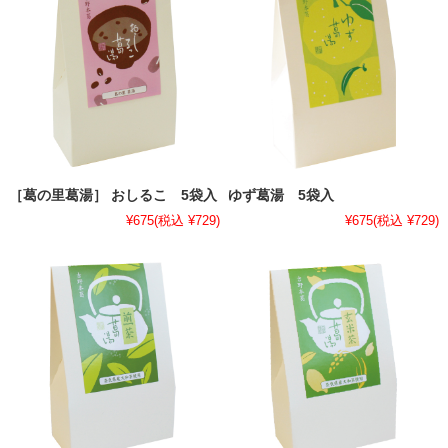
［葛の里葛湯］ おしるこ 5袋入
ゆず葛湯 5袋入
¥675
(税込 ¥729)
¥675
(税込 ¥729)