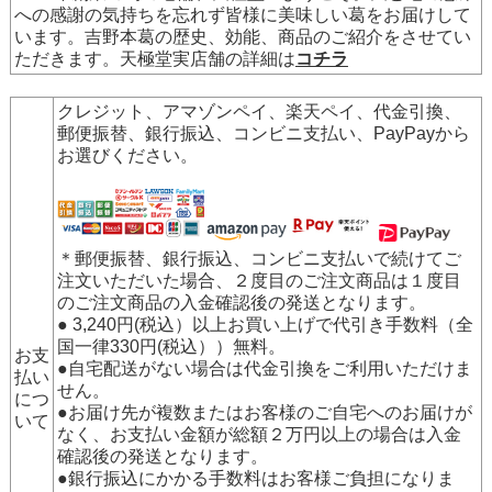
への感謝の気持ちを忘れず皆様に美味しい葛をお届けして
います。吉野本葛の歴史、効能、商品のご紹介をさせてい
ただきます。天極堂実店舗の詳細は
コチラ
クレジット、アマゾンペイ、楽天ペイ、代金引換、
郵便振替、銀行振込、コンビニ支払い、PayPay
から
お選びください。
＊郵便振替、銀行振込、コンビニ支払いで続けてご
注文いただいた場合、２度目のご注文商品は１度目
のご注文商品の入金確認後の発送となります。
● 3,240円(税込）以上お買い上げで代引き手数料（全
国一律330円(税込））無料。
お支
●自宅配送がない場合は代金引換をご利用いただけま
払い
せん。
につ
●お届け先が複数またはお客様のご自宅へのお届けが
いて
なく、お支払い金額が総額２万円以上の場合は入金
確認後の発送となります。
●銀行振込にかかる手数料はお客様ご負担になりま