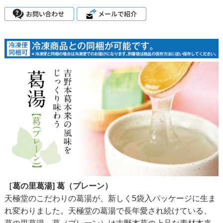
［葛の里葛湯] 葛（プレーン）
天極堂のこだわりの葛湯が、新しく5袋入パッケージに生ま
れ変わりました。天極堂の葛湯で長年愛され続けている、