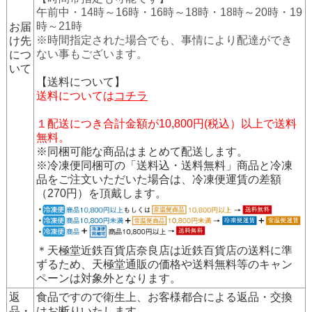
午前中・14時～16時・16時～18時・18時～20時・19
時～21時
お届
※時間指定された場合でも、事情により配達ができ
け先
ない事もございます。
につ
いて
【送料について】
送料については
コチラ
１配送につき合計金額が10,800円(税込）以上で送料
無料。
※同梱可能な商品はまとめて配送します。
※冷凍便同梱可の「送料込・送料無料」商品と冷凍
品をご注文いただいた場合は、冷凍便運賃の差額
（270円）を頂戴します。
＊天極堂近鉄百貨店奈良店は近鉄百貨店の送料に準
ずるため、天極堂通販の価格や送料無料等のキャン
ペーンは対象外となります。
返
食品ですので衛生上、お客様都合による返品・交換
品・
はお断りいたします。