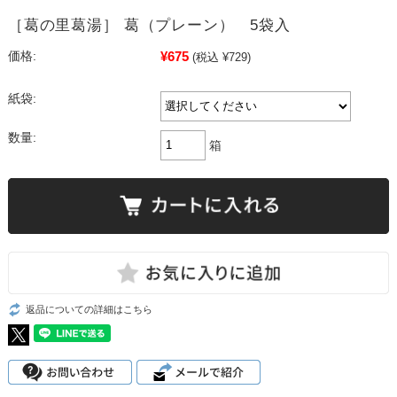
［葛の里葛湯］ 葛（プレーン） 5袋入
¥675
価格:
(税込 ¥729)
紙袋:
数量:
箱
返品についての詳細はこちら