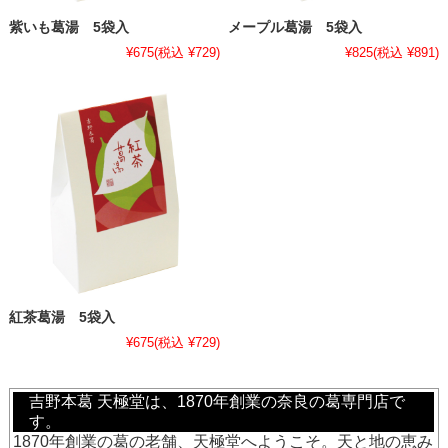
紫いも葛湯 5袋入
メープル葛湯 5袋入
¥675
(税込 ¥729)
¥825
(税込 ¥891)
紅茶葛湯 5袋入
¥675
(税込 ¥729)
吉野本葛 天極堂は、1870年創業の奈良の葛専門店で
す。
1870年創業の葛の老舗、天極堂へようこそ。天と地の恵み