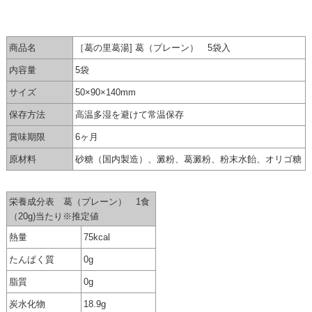
商品名
［葛の里葛湯] 葛（プレーン） 5袋入
内容量
5袋
サイズ
50×90×140mm
保存方法
高温多湿を避けて常温保存
賞味期限
6ヶ月
原材料
砂糖（国内製造）、澱粉、葛澱粉、粉末水飴、オリゴ糖
栄養成分表 葛（プレーン） 1食
（20g)当たり※推定値
熱量
75kcal
たんぱく質
0g
脂質
0g
炭水化物
18.9g