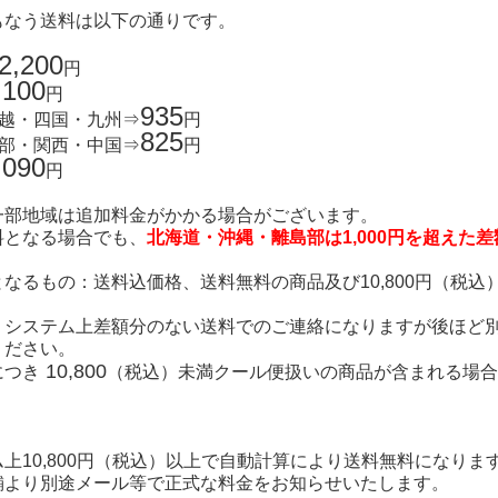
もなう送料は以下の通りです。
2,200
円
,100
円
935
信越・四国・九州⇒
円
825
中部・関西・中国⇒
円
,090
円
一部地域は追加料金がかかる場合がございます。
料となる場合でも、
北海道・沖縄・離島部は1,000円を超えた
なるもの：送料込価格、送料無料の商品及び10,800円（税込
、システム上差額分のない送料でのご連絡になりますが後ほど
ください。
10,800
につき
（税込）未満クール便扱いの商品が含まれる場合
上10,800円（税込）以上で自動計算により送料無料になりま
舗より別途メール等で正式な料金をお知らせいたします。