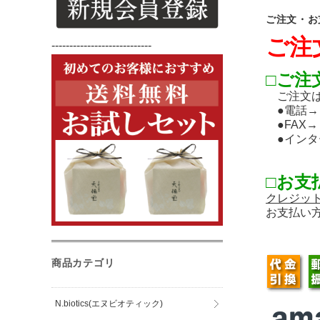
ご注文・お
ご注
----------------------------
□ご注
ご注文は
●電話→０
●FAX→
●インタ
□お支
クレジッ
お支払い
商品カテゴリ
N.biotics(エヌビオティック)