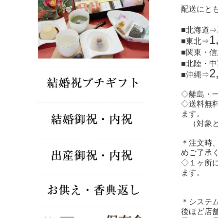
配送にと
■北海道⇒
1
■東北⇒
■関東・
■北陸・
2
■沖縄⇒
◇離島・
◇送料無
ます。
（対象と
＊注文時
めご了承
◇１ヶ所
ます。
＊システム
後ほど店