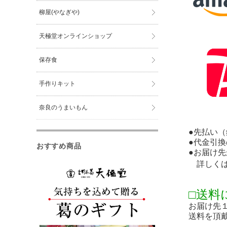
柳屋(やなぎや)
天極堂オンラインショップ
保存食
手作りキット
奈良のうまいもん
●先払い
●代金引換
おすすめ商品
●お届け
詳しく
□送料
お届け先
送料を頂