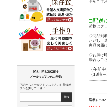
予めご了
□配送
荷物はク
◇商品到
ただし、
商品お届
◇お届け
場合もご
｛午前中
｛18時～
下記からメールアドレスを入力し登録ボ
タンを押して下さい。
送料につい