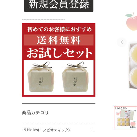
----------------------------
商品カテゴリ
N.biotics(エヌビオティック)