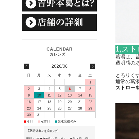
1,ス
葛湯は、
透明感の
2026/08
とろりく
日
月
火
水
木
金
土
通常の葛
1
ストロー
2
3
4
5
6
7
8
9
10
11
12
13
14
15
16
17
18
19
20
21
22
23
24
25
26
27
28
29
30
31
■
■
■
今日
定休日
発送業務のみ
【夏期休業のお知らせ】
期間：2025年8月11日（火）～8月16日（日）