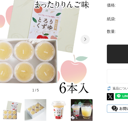
価格:
紙袋:
数量:
返品につ
1
/
5