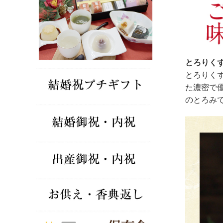
とろりくず
とろりく
た濃密で
のとろみ