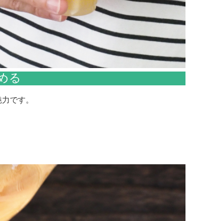
める
魅力です。
。